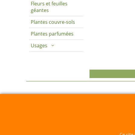
Fleurs et feuilles
géantes
Plantes couvre-sols
Plantes parfumées
Usages
Sarl du Parc Botanique 
Ce site