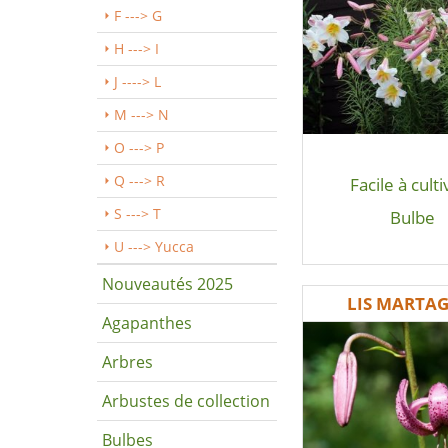
F ---> G
H ---> I
J ----> L
M ---> N
O ---> P
Q ---> R
Facile à culti
S ---> T
Bulbe
U ---> Yucca
Nouveautés 2025
LIS MARTA
Agapanthes
Arbres
Arbustes de collection
Bulbes