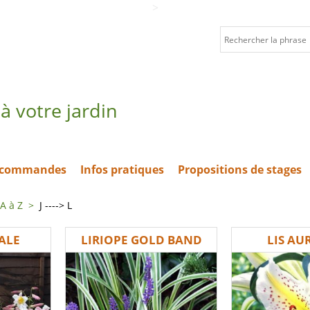
>
à votre jardin
t commandes
Infos pratiques
Propositions de stages
A à Z
>
J ----> L
ALE
LIRIOPE GOLD BAND
LIS A