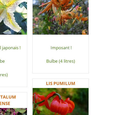
 japonais !
Imposant !
lbe
Bulbe (4 litres)
tres)
LIS PUMILUM
ETALUM
ENSE