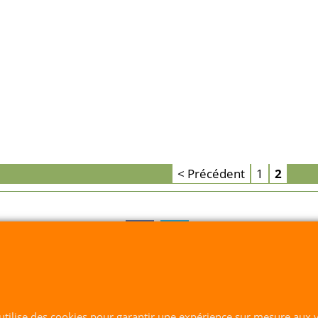
< Précédent
1
2
-SIRET 418 288 023 00025 RCS : 418-288023 - Quimper Dé
 utilise des cookies pour garantir une expérience sur mesure aux v