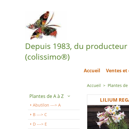
Depuis 1983, du producteur 
(colissimo®)
Accueil
Ventes e
Accueil
>
Plantes de 
Plantes de A à Z
LILIUM REG
Abutilon ---> A
B ---> C
D ---> E