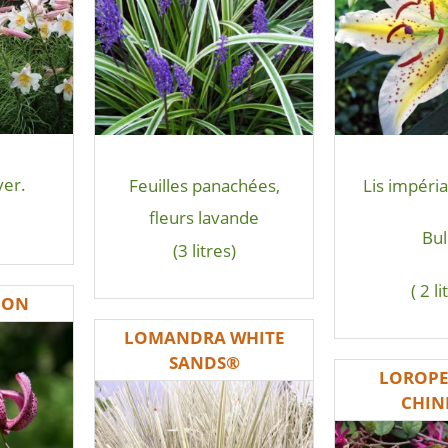
ver.
Feuilles panachées,
Lis impérial
fleurs lavande
Bu
(3 litres)
( 2 li
GON
LOMANDRA WHITE
SANDS®
LOROP
CHIN