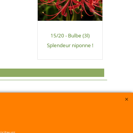
15/20 - Bulbe (3l)
Splendeur niponne !
claration Cnil : 1664928
isiteurs