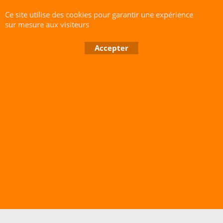
Règlement des litiges
: Les
Ce site utilise des cookies pour garantir une expérience
présentes conditions de vente
sur mesure aux visiteurs
en ligne sont soumises à la loi
française.
Accepter
Sarl du Parc Botanique -SIRET
418 288 023 00025 RCS : 418-288023 - Quimper Déclaration Cnil :
1664928
Boutique en ligne créés avec le logiciel eCommerce ShopFactory