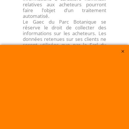
relatives aux acheteurs pourront
faire l’objet d’un traitement
automatisé.
Le Gaec du Parc Botanique se
réserve le droit de collecter des
informations sur les acheteurs. Les
données retenues sur ses clients ne
seront utilisées que par la Sarl du
Parc Botanique et ne seront en
aucun cas cédées ou louées ou
prêtées à des tiers.
Les utilisateurs disposent d’un droit
d’accès et de rectification des
données les concernant,
conformément à la loi du 6 janvier
1978.
Le traitement automatisé
d’informations, y compris la gestion
des adresses e-mail des utilisateurs
du site a fait l’objet d’une déclaration
à la CNIL (n° :1664928).