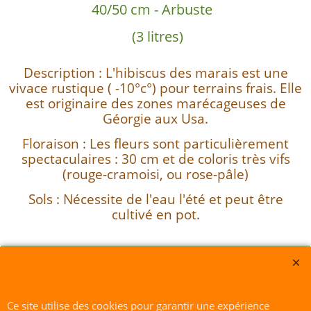
40/50 cm - Arbuste
(3 litres)
Description : L'hibiscus des marais est une
vivace rustique ( -10°c°) pour terrains frais. Elle
est originaire des zones marécageuses de
Géorgie aux Usa.
Floraison : Les fleurs sont particulièrement
spectaculaires : 30 cm et de coloris très vifs
(rouge-cramoisi, ou rose-pâle)
Sols : Nécessite de l'eau l'été et peut être
cultivé en pot.
Sarl du Parc Botanique -SIRET
418 288 023 00025 RCS : 418-288023 - Quimper Déclaration Cnil :
1664928
Ce site utilise des cookies pour garantir une expérience