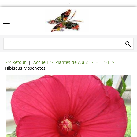
>
<< Retour
|
Accueil
>
Plantes de A à Z
>
H ---> I
>
Hibiscus Moschetos