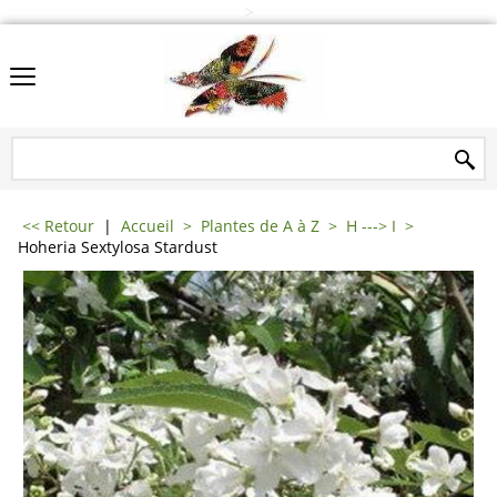
>
<< Retour
|
Accueil
>
Plantes de A à Z
>
H ---> I
>
Hoheria Sextylosa Stardust