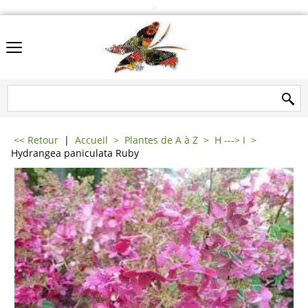
>
<< Retour
|
Accueil
>
Plantes de A à Z
>
H ---> I
>
Hydrangea paniculata Ruby