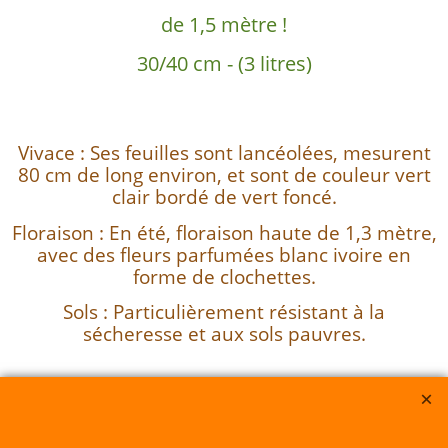
de 1,5 mètre !
30/40 cm - (3 litres)
Vivace : Ses feuilles sont lancéolées, mesurent
80 cm de long environ, et sont de couleur vert
clair bordé de vert foncé.
Floraison : En été, floraison haute de 1,3 mètre,
avec des fleurs parfumées blanc ivoire en
forme de clochettes.
Sols : Particulièrement résistant à la
sécheresse et aux sols pauvres.
Sarl du Parc Botanique -SIRET
418 288 023 00025 RCS : 418-288023 - Quimper Déclaration Cnil :
1664928