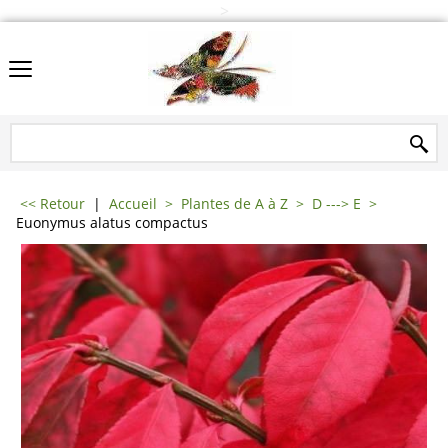
>
<< Retour
|
Accueil
>
Plantes de A à Z
>
D ---> E
>
Euonymus alatus compactus