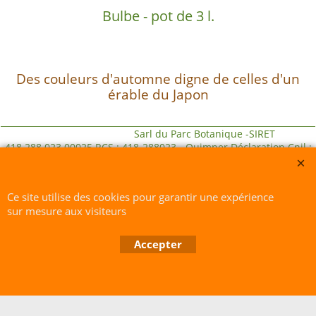
Bulbe - pot de 3 l.
Des couleurs d'automne digne de celles d'un
érable du Japon
Sarl du Parc Botanique -SIRET
418 288 023 00025 RCS : 418-288023 - Quimper Déclaration Cnil :
1664928
Ce site utilise des cookies pour garantir une expérience
sur mesure aux visiteurs
Boutique en ligne créés avec le logiciel eCommerce ShopFactory
Accepter