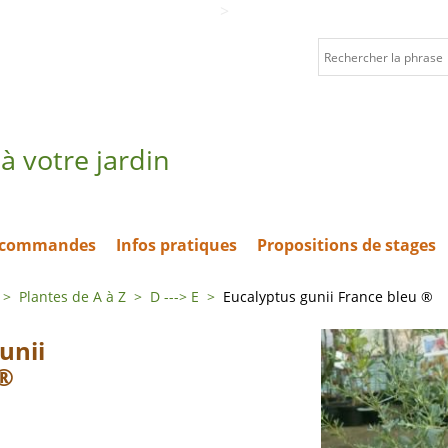
>
à votre jardin
t commandes
Infos pratiques
Propositions de stages
>
Plantes de A à Z
>
D ---> E
>
Eucalyptus gunii France bleu ®
unii
 ®