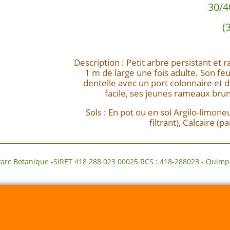
30/4
(3
Description : Petit arbre persistant et 
1 m de large une fois adulte. Son feu
dentelle avec un port colonnaire et d
facile, ses jeunes rameaux brun
Sols : En pot ou en sol Argilo-limoneu
filtrant), Calcaire (p
-SIRET 418 288 023 00025 RCS : 418-288023 - Quimper Dé
Boutique en ligne créés avec le logiciel eCommerce ShopFactory