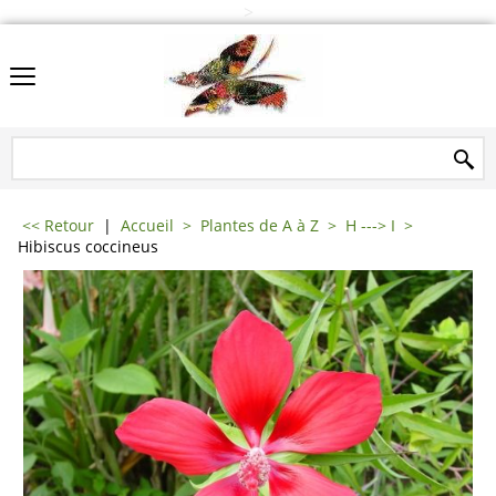
>
<< Retour
|
Accueil
>
Plantes de A à Z
>
H ---> I
>
Hibiscus coccineus