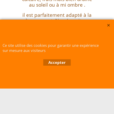
au soleil ou à mi ombre .
il est parfaitement adapté à la
culture en pot. Ne nécessite pas
de taille.
Sarl du Parc Botanique -SIRET
418 288 023 00025 RCS : 418-288023 - Quimper Déclaration Cnil :
Ce site utilise des cookies pour garantir une expérience
1664928
sur mesure aux visiteurs
Accepter
Boutique en ligne créés avec le logiciel eCommerce ShopFactory