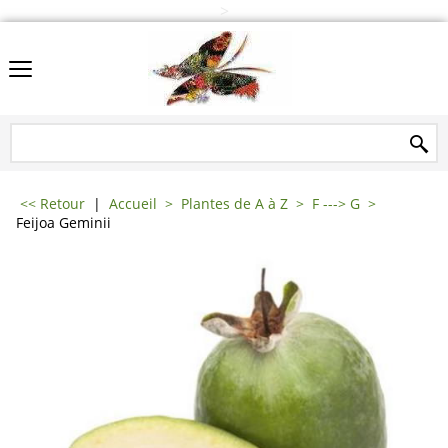
>
<< Retour
|
Accueil
>
Plantes de A à Z
>
F ---> G
>
Feijoa Geminii