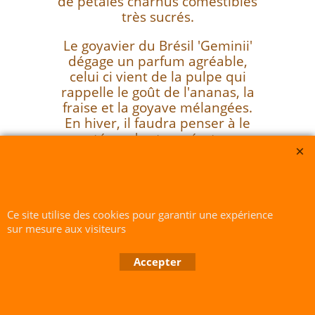
de pétales charnus comestibles
très sucrés.
Le goyavier du Brésil 'Geminii'
dégage un parfum agréable,
celui ci vient de la pulpe qui
rappelle le goût de l'ananas, la
fraise et la goyave mélangées.
En hiver, il faudra penser à le
protéger des températures
inférieures à -8°C avec un voile
d'hivernage et un paillage.
Sarl du Parc Botanique -SIRET
Ce site utilise des cookies pour garantir une expérience
418 288 023 00025 RCS : 418-288023 - Quimper Déclaration Cnil :
sur mesure aux visiteurs
1664928
Accepter
Boutique en ligne créés avec le logiciel eCommerce ShopFactory