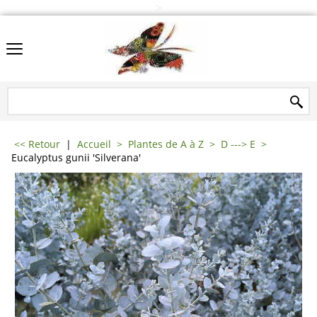
>
<< Retour
|
Accueil
>
Plantes de A à Z
>
D ---> E
>
Eucalyptus gunii 'Silverana'