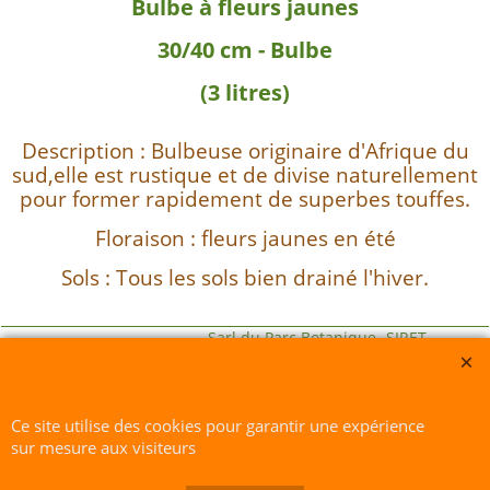
Bulbe à fleurs jaunes
30/40 cm - Bulbe
(3 litres)
Description : Bulbeuse originaire d'Afrique du
sud,elle est rustique et de divise naturellement
pour former rapidement de superbes touffes.
Floraison : fleurs jaunes en été
Sols : Tous les sols bien drainé l'hiver.
Sarl du Parc Botanique -SIRET
418 288 023 00025 RCS : 418-288023 - Quimper Déclaration Cnil :
1664928
Ce site utilise des cookies pour garantir une expérience
sur mesure aux visiteurs
Boutique en ligne créés avec le logiciel eCommerce ShopFactory