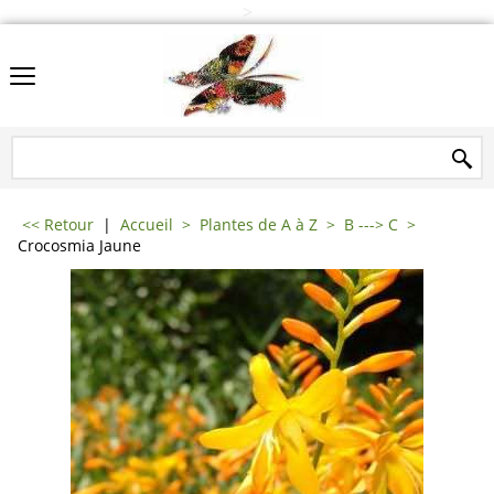
>
<< Retour
|
Accueil
>
Plantes de A à Z
>
B ---> C
>
Crocosmia Jaune