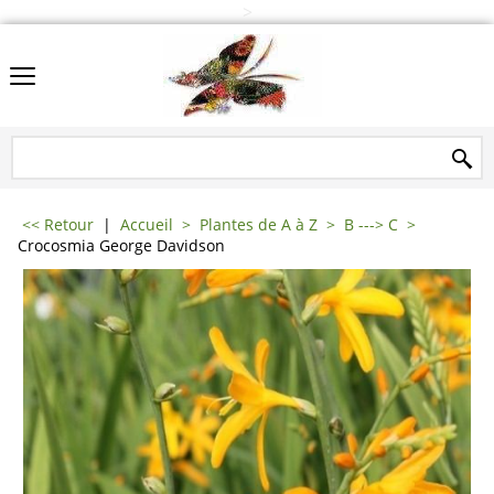
>
<< Retour
|
Accueil
>
Plantes de A à Z
>
B ---> C
>
Crocosmia George Davidson