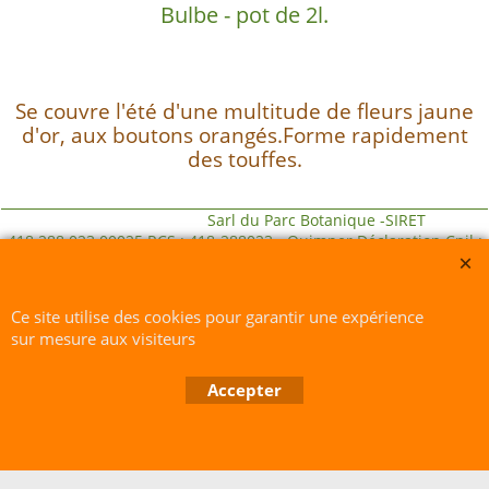
Bulbe - pot de 2l.
Se couvre l'été d'une multitude de fleurs jaune
d'or, aux boutons orangés.Forme rapidement
des touffes.
Sarl du Parc Botanique -SIRET
418 288 023 00025 RCS : 418-288023 - Quimper Déclaration Cnil :
1664928
Ce site utilise des cookies pour garantir une expérience
sur mesure aux visiteurs
Boutique en ligne créés avec le logiciel eCommerce ShopFactory
Accepter