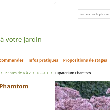
>
à votre jardin
t commandes
Infos pratiques
Propositions de stages
>
Plantes de A à Z
>
D ---> E
>
Eupatorium Phamtom
 Phamtom