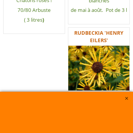
Châtons roses !
blanches
70/80 Arbuste
de mai à août. Pot de 3 l
( 3 litres
)
RUDBECKIA 'HENRY
EILERS'
Elle ressemble aux
marguerites