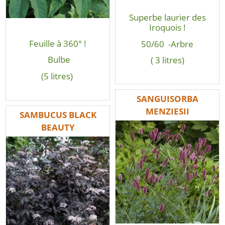
Superbe laurier des
Iroquois !
Feuille à 360° !
50/60 -Arbre
Bulbe
( 3 litres)
(5 litres)
SANGUISORBA
MENZIESII
SAMBUCUS BLACK
BEAUTY