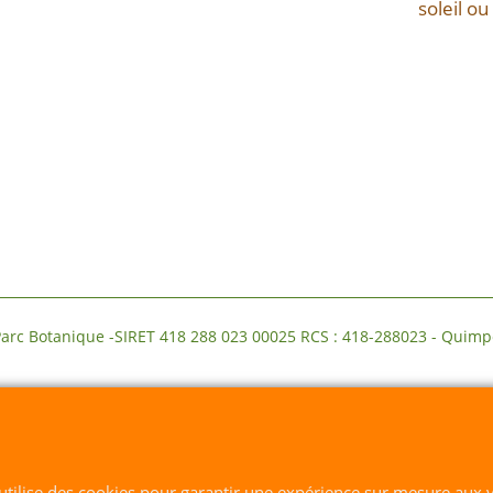
soleil o
-SIRET 418 288 023 00025 RCS : 418-288023 - Quimper Dé
Boutique en ligne créés avec le logiciel eCommerce ShopFactory
 utilise des cookies pour garantir une expérience sur mesure aux v