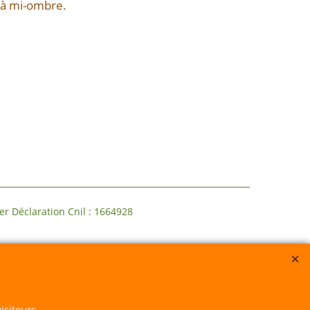
u à mi-ombre.
claration Cnil : 1664928
isiteurs