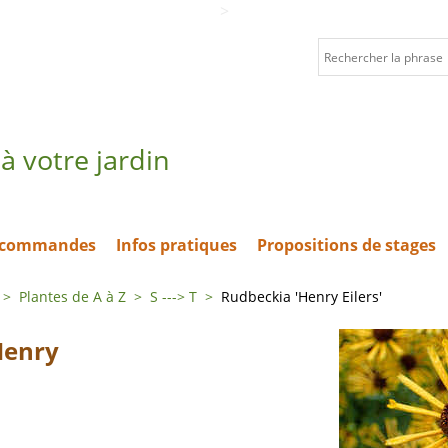
>
à votre jardin
t commandes
Infos pratiques
Propositions de stages
>
Plantes de A à Z
>
S ---> T
>
Rudbeckia 'Henry Eilers'
Henry